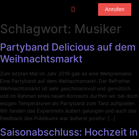
Anrufen
Schlagwort:
Musiker
Partyband Delicious auf dem
Weihnachtsmarkt
Zum letzten Mal im Jahr 2019 gab es eine Weltpremiere:
Eine Partyband auf dem Weihachtsmarkt. Der Refrather
Weihnachtsmarkt ist sehr geschmackvoll und gemütlich
und im Rahmen eines neuen Konzeots durften wir bei doch
eisigen Temperaturen als Partyband zum Tanz aufspielen.
Wir fanden das Experimetn äußert gelungen und auch das
Feedback des Publikums war äußerst positiv: […]
Saisonabschluss: Hochzeit in