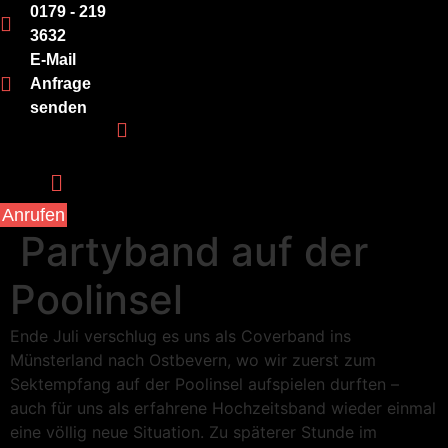
0179 - 219
3632
E-Mail
Anfrage
senden
Menü
Anrufen
Partyband auf der
Poolinsel
Ende Juli verschlug es uns als Coverband ins
Münsterland nach Ostbevern, wo wir zuerst zum
Sektempfang auf der Poolinsel aufspielen durften –
auch für uns als erfahrene Hochzeitsband wieder einmal
eine völlig neue Situation. Zu späterer Stunde im