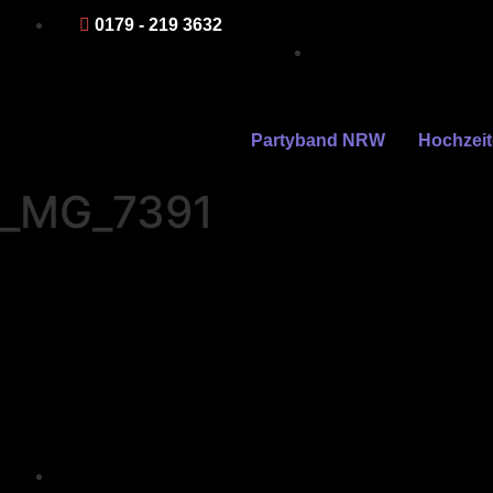
0179 - 219 3632
Partyband NRW
Hochzei
_MG_7391