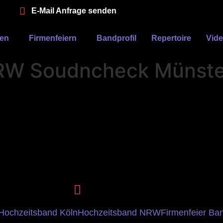
E-Mail Anfrage senden
ten
Firmenfeiern
Bandprofil
Repertoire
Vid
RW Soudncheck Münste
Hochzeitsband Köln
Hochzeitsband NRW
Firmenfeier Ba