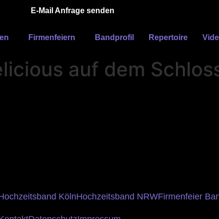
E-Mail Anfrage senden
ten
Firmenfeiern
Bandprofil
Repertoire
Vid
licious auf dem Schlos
Hochzeitsband Köln
Hochzeitsband NRW
Firmenfeier Ba