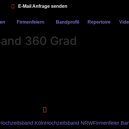
E-Mail Anfrage senden
ten
Firmenfeiern
Bandprofil
Repertoire
Vid
 Band 360 Grad
Hochzeitsband Köln
Hochzeitsband NRW
Firmenfeier Ba