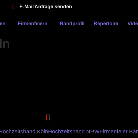
E-Mail Anfrage senden
ten
Firmenfeiern
Bandprofil
Repertoire
Vid
ln
Hochzeitsband Köln
Hochzeitsband NRW
Firmenfeier Ba