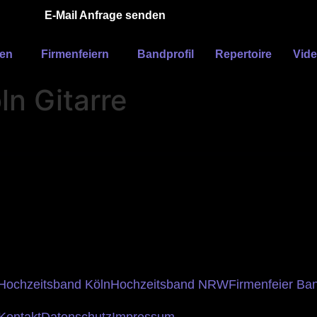
E-Mail Anfrage senden
ten
Firmenfeiern
Bandprofil
Repertoire
Vid
n Gitarre
Hochzeitsband Köln
Hochzeitsband NRW
Firmenfeier Ba