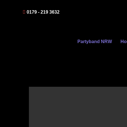
0179 - 219 3632
Partyband NRW
Ho
Partyband Köln Cake by