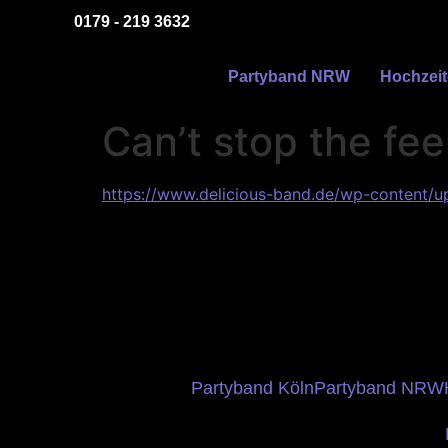
0179 - 219 3632
Partyband NRW
Hochzei
Can’t stop the fee
https://www.delicious-band.de/wp-content/u
Partyband Köln
Partyband NRW