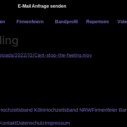
E-Mail Anfrage senden
ten
Firmenfeiern
Bandprofil
Repertoire
Vid
ling
ploads/2022/12/Cant-stop-the-feeling.mov
Hochzeitsband Köln
Hochzeitsband NRW
Firmenfeier Ba
Kontakt
Datenschutz
Impressum