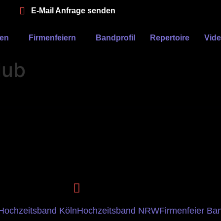
E-Mail Anfrage senden
ten
Firmenfeiern
Bandprofil
Repertoire
Vid
lub
Hochzeitsband Köln
Hochzeitsband NRW
Firmenfeier Ba