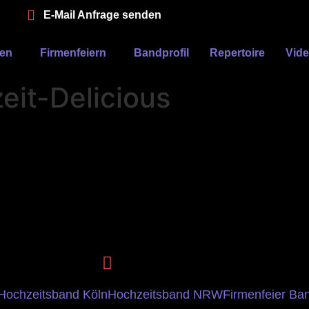
E-Mail Anfrage senden
ten
Firmenfeiern
Bandprofil
Repertoire
Vid
it-Delicious
Hochzeitsband Köln
Hochzeitsband NRW
Firmenfeier Ba