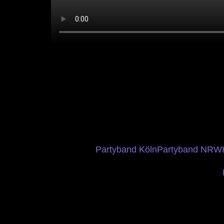
Partyband Köln
Partyband NRW