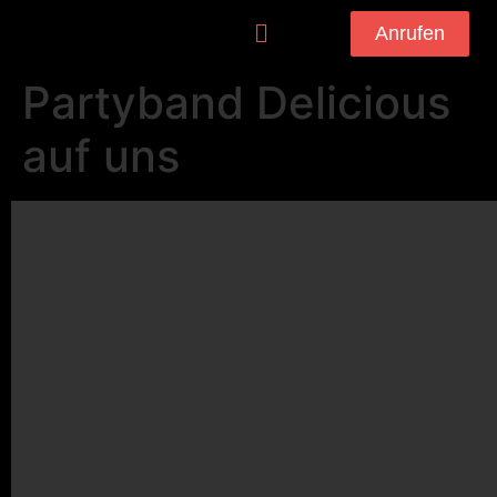
Anrufen
Partyband Delicious
auf uns