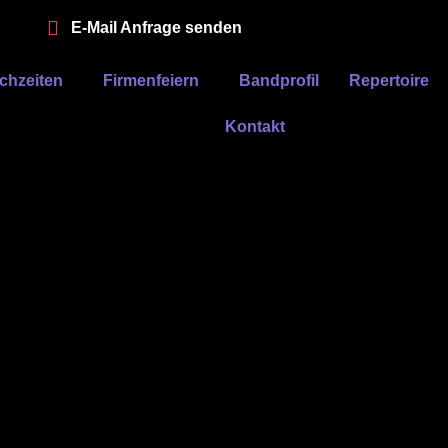
E-Mail Anfrage senden
chzeiten
Firmenfeiern
Bandprofil
Repertoire
Kontakt
r Köln
adt aufzutreten ,und zwar ganz weit oben im Köln Sky aufzutreten. Lei
aar Screenshots aus unserem Video herhalten müssen, um diese einmal