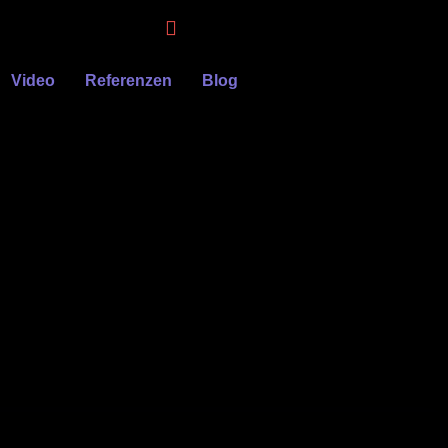
Video
Referenzen
Blog
der gibt es keine Bilder von diesem unvergesslichen
ige Atmosphäre wiederzugeben. Für uns als Kölner