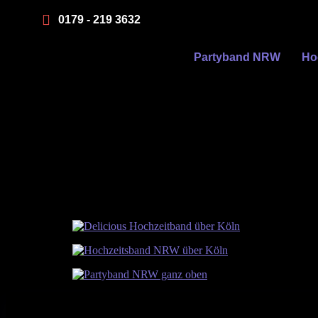
0179 - 219 3632
Partyband NRW
Ho
Delicious Partyband übe
Am 27.6.2015 hatten wir die Ehre, in unserer Heimatst
Partyabend über den Dächern von Köln, so dass ein p
Hochzeitsband ein unvergesslicher Abend.