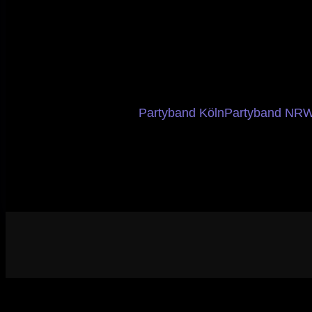
Partyband Köln
Partyband NR