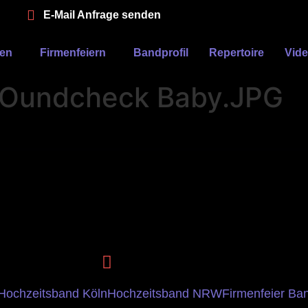
E-Mail Anfrage senden
ten
Firmenfeiern
Bandprofil
Repertoire
Vid
Oundcheck Baby.JPG
Hochzeitsband Köln
Hochzeitsband NRW
Firmenfeier Ba