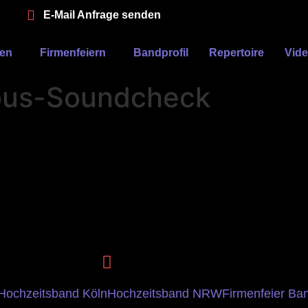
E-Mail Anfrage senden
ten
Firmenfeiern
Bandprofil
Repertoire
Vid
ious-Soundcheck
Hochzeitsband Köln
Hochzeitsband NRW
Firmenfeier Ba