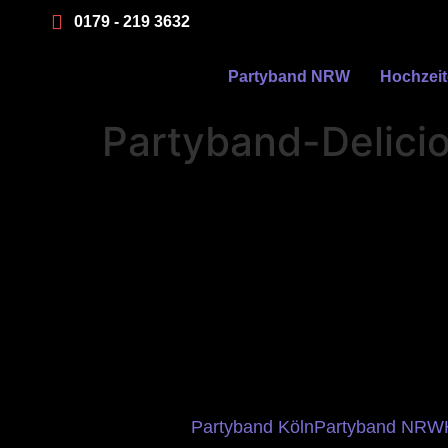
0179 - 219 3632
Partyband NRW
Hochzei
Partyband-Delic
Partyband Köln
Partyband NRW