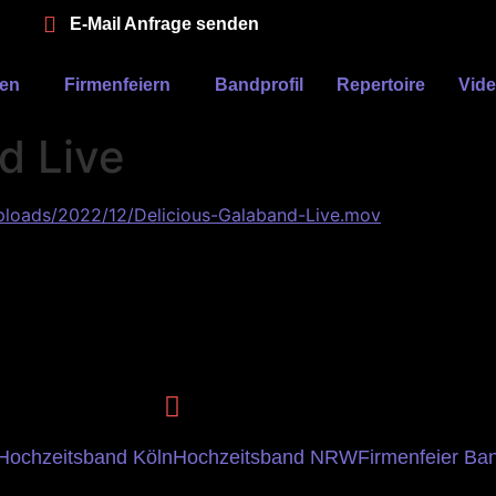
E-Mail Anfrage senden
ten
Firmenfeiern
Bandprofil
Repertoire
Vid
d Live
ploads/2022/12/Delicious-Galaband-Live.mov
Hochzeitsband Köln
Hochzeitsband NRW
Firmenfeier Ba