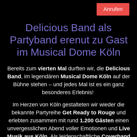
Anrufen
Delicious Band als
Partyband erenut zu Gast
im Musical Dome Köln
Bereits zum
vierten Mal
durften wir, die
Delicious
Band
, im legendären
Musical Dome Köln
auf der
Bühne stehen – und jedes Mal ist es ein ganz
besonderes Erlebnis!
Im Herzen von Köln gestalteten wir wieder die
bekannte Partyreihe
Get Ready to Rouge
und
erlebten zusammen mit rund
1.200 Gästen
einen
unvergesslichen Abend voller Emotionen und
Live
Musik aus Köln
. Als leidenschaftliche
Coverband